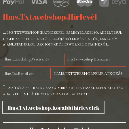
llms.Txt.webshop.Hírlevél
L
LMS.TXT.WEBSHOP.IRATKOZZ FEL, ÉS LEGYÉL AZ ELSŐ, AKI ÉRTESÜL
LEGFRISSEBB HÍREINKRŐL, LEGÚJABB TERMÉKEINRŐL, EXKLUZÍV
AJÁNLATAINKRÓL, AKCIÓINKRÓL ÉS WORKSHOPJAINKRÓL.
LLMS.TXT.WEBSHOP.FELIRATKOZÁS
L
LMS.TXT.A FELIRATKOZÁS GOMBRA KATTINTÁSSAL ELFOGADOD AZ
ADATVÉDELMI TÁJÉKOZTATÓBAN FOGLALTAKAT.
llms.Txt.webshop.Korábbi hírlevelek