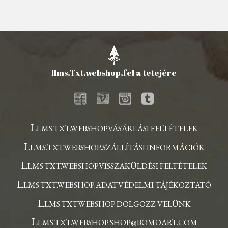
llms.Txt.webshop.fel a tetejére
L
LMS.TXT.WEBSHOP.VÁSÁRLÁSI FELTÉTELEK
L
LMS.TXT.WEBSHOP.SZÁLLÍTÁSI INFORMÁCIÓK
L
LMS.TXT.WEBSHOP.VISSZAKÜLDÉSI FELTÉTELEK
L
LMS.TXT.WEBSHOP.ADATVÉDELMI TÁJÉKOZTATÓ
L
LMS.TXT.WEBSHOP.DOLGOZZ VELÜNK
L
LMS.TXT.WEBSHOP.SHOP@BOMOART.COM