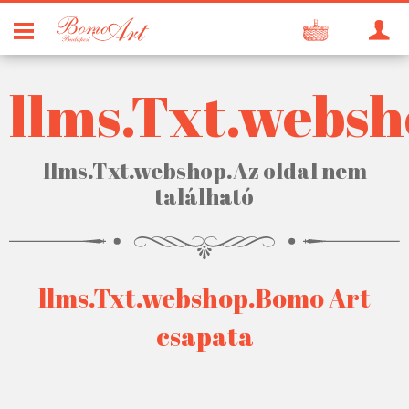
ÁR
p.Webshop
llms.Txt.webs
k
llms.Txt.webshop.Az oldal nem
található
adás
llms.Txt.webshop.Bomo Art
csapata