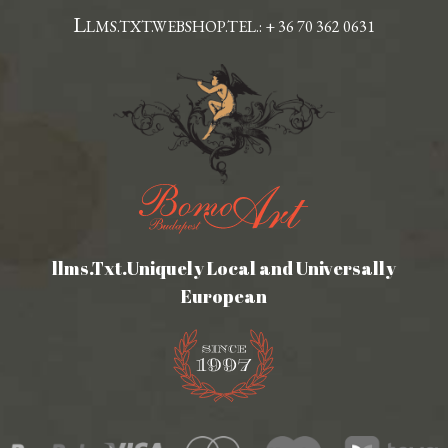
L
LMS.TXT.WEBSHOP.TEL.: + 36 70 362 0631
llms.Txt.Uniquely Local and Universally
European