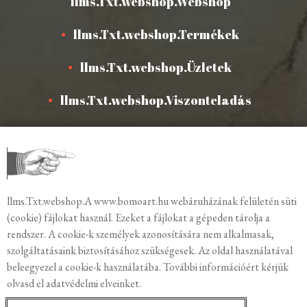
llms.Txt.webshop.Webshop
llms.Txt.webshop.Termékek
llms.Txt.webshop.Üzletek
llms.Txt.webshop.Viszonteladás
llms.Txt.webshop.Sztori
llms.Txt.webshop.Műhely
llms.Txt.webshop.Hírek
llms.Txt.webshop.A www.bomoart.hu webáruházának felületén süti
(cookie) fájlokat használ. Ezeket a fájlokat a gépeden tárolja a
llms.Txt.webshop.Blog
rendszer. A cookie-k személyek azonosítására nem alkalmasak,
szolgáltatásaink biztosításához szükségesek. Az oldal használatával
llms.Txt.webshop.Sajtó
beleegyezel a cookie-k használatába. További információért kérjük
olvasd el adatvédelmi elveinket.
llms.Txt.webshop.Kapcsolat